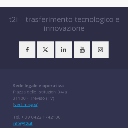
t2i – trasferimento tecnologico e
innovazione
Sede legale e operativa
Piazza delle Istituzioni 34/a
31100 - Treviso (TV)
(
vedi mappa
)
Tel.
+ 39 0422 1742100
info@t2i.it