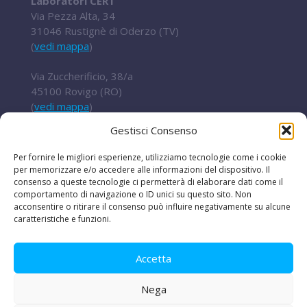
Laboratori CERT
Via Pezza Alta, 34
31046 Rustignè di Oderzo (TV)
(
vedi mappa
)
Via Zuccherificio, 38/a
45100 Rovigo (RO)
(
vedi mappa
)
Gestisci Consenso
Tel.
+ 39 0422 852016
cert@t2i.it
Per fornire le migliori esperienze, utilizziamo tecnologie come i cookie
per memorizzare e/o accedere alle informazioni del dispositivo. Il
consenso a queste tecnologie ci permetterà di elaborare dati come il
comportamento di navigazione o ID unici su questo sito. Non
acconsentire o ritirare il consenso può influire negativamente su alcune
Codice Fiscale / Partita IVA 04636360267
caratteristiche e funzioni.
Organismo di ricerca Reg.UE 651/2014
Accetta
Nega
Le iniziative
|
Avvisi e bandi
|
Privacy e legal
disclaimer
|
Amministrazione trasparente
|
Lavora