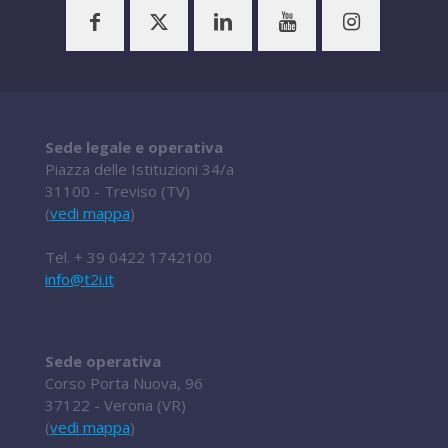
Sede legale e operativa
Piazza delle Istituzioni 34/a
31100 - Treviso (TV)
(
vedi mappa
)
Tel.
+ 39 0422 1742100
info@t2i.it
Sede operativa
Corso Porta Nuova, 96
37122 - Verona (VR)
(
vedi mappa
)