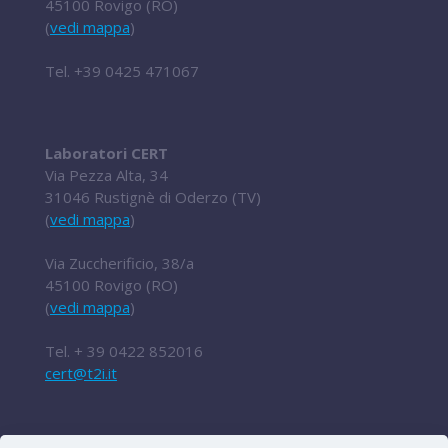
45100 Rovigo (RO)
(
vedi mappa
)
Tel.
+39 0425 471067
Laboratori CERT
Via Pezza Alta, 34
31046 Rustignè di Oderzo (TV)
(
vedi mappa
)
Via Zuccherificio, 38/a
45100 Rovigo (RO)
(
vedi mappa
)
Tel.
+ 39 0422 852016
cert@t2i.it