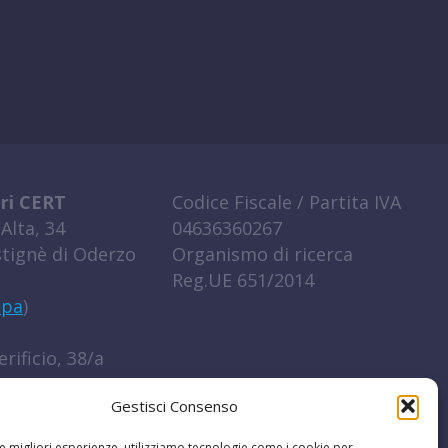
ri CERT
Codice Fiscale / Partita IVA
Alta, 34
04636360267
tignè di Oderzo
Organismo di ricerca
Reg.UE 651/2014
ppa
)
rificio, 38/a
igo (RO)
Gestisci Consenso
ppa
)
le migliori esperienze, utilizziamo tecnologie come i cookie per