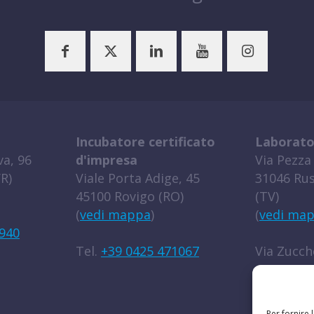
Incubatore certificato
Laborato
a, 96
d'impresa
Via Pezza 
R)
Viale Porta Adige, 45
31046 Rus
45100 Rovigo (RO)
(TV)
(
vedi mappa
)
(
vedi ma
940
Tel.
+39 0425 471067
Via Zucche
45100 Rov
(
vedi ma
Per fornire 