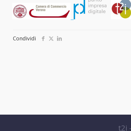
Condividi
t2i