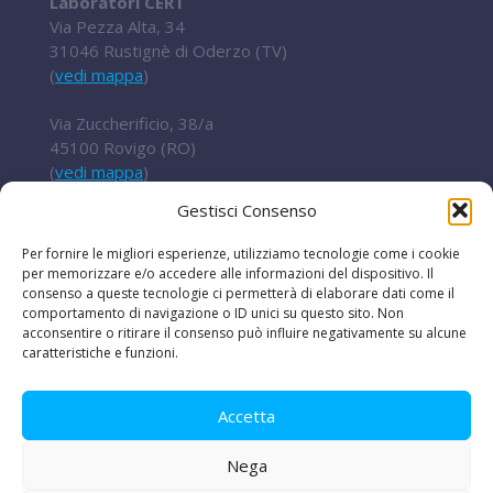
Laboratori CERT
Via Pezza Alta, 34
31046 Rustignè di Oderzo (TV)
(
vedi mappa
)
Via Zuccherificio, 38/a
45100 Rovigo (RO)
(
vedi mappa
)
Gestisci Consenso
Tel.
+ 39 0422 852016
cert@t2i.it
Per fornire le migliori esperienze, utilizziamo tecnologie come i cookie
per memorizzare e/o accedere alle informazioni del dispositivo. Il
consenso a queste tecnologie ci permetterà di elaborare dati come il
comportamento di navigazione o ID unici su questo sito. Non
acconsentire o ritirare il consenso può influire negativamente su alcune
Codice Fiscale / Partita IVA 04636360267
caratteristiche e funzioni.
Organismo di ricerca Reg.UE 651/2014
Accetta
Nega
Le iniziative
|
Avvisi e bandi
|
Privacy e legal
disclaimer
|
Amministrazione trasparente
|
Lavora