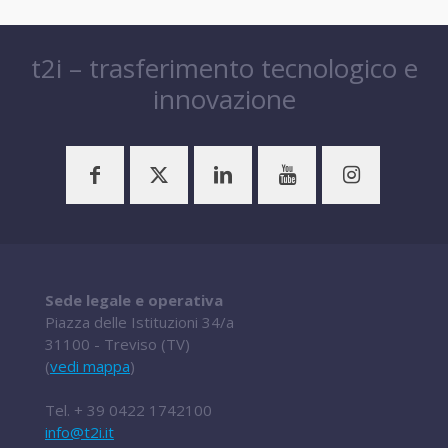
t2i – trasferimento tecnologico e
innovazione
Sede legale e operativa
Piazza delle Istituzioni 34/a
31100 - Treviso (TV)
(
vedi mappa
)
Tel.
+ 39 0422 1742100
info@t2i.it