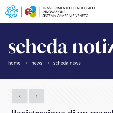
scheda noti
home
news
scheda news