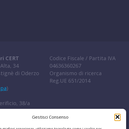
ri CERT
Codice Fiscale / Partita IVA
Alta, 34
04636360267
tignè di Oderzo
Organismo di ricerca
Reg.UE 651/2014
ppa
)
rificio, 38/a
igo (RO)
Gestisci Consenso
ppa
)
le migliori esperienze, utilizziamo tecnologie come i cookie per