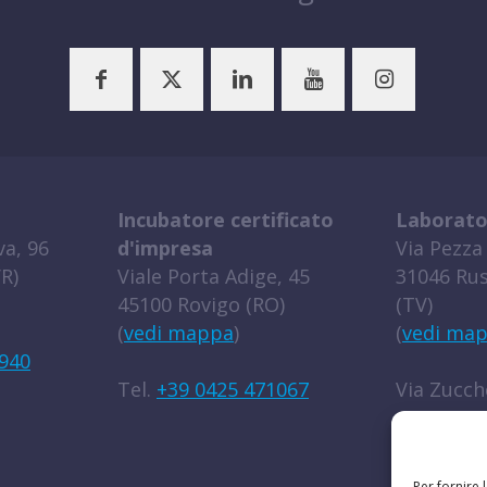
Incubatore certificato
Laborato
a, 96
d'impresa
Via Pezza 
R)
Viale Porta Adige, 45
31046 Rus
45100 Rovigo (RO)
(TV)
(
vedi mappa
)
(
vedi ma
940
Tel.
+39 0425 471067
Via Zucche
45100 Rov
(
vedi ma
Per fornire 