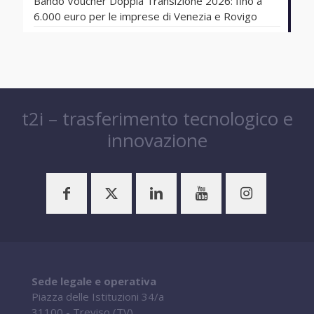
Bando Voucher Doppia Transizione 2026: fino a
6.000 euro per le imprese di Venezia e Rovigo
t2i – trasferimento tecnologico e
innovazione
Sede legale e operativa
Piazza delle Istituzioni 34/a
31100 - Treviso (TV)