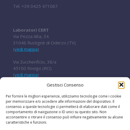
Tel.
+39 0425 471067
Laboratori CERT
Via Pezza Alta, 34
31046 Rustignè di Oderzo (TV)
(
vedi mappa
)
Via Zuccherificio, 38/a
45100 Rovigo (RO)
(
vedi mappa
)
Gestisci Consenso
Tel.
+ 39 0422 852016
cert@t2i.it
Per fornire le migliori esperienze, utilizziamo tecnologie come i cookie
per memorizzare e/o accedere alle informazioni del dispositivo. Il
consenso a queste tecnologie ci permetterà di elaborare dati come il
comportamento di navigazione o ID unici su questo sito. Non
acconsentire o ritirare il consenso può influire negativamente su alcune
Codice Fiscale / Partita IVA 04636360267
caratteristiche e funzioni.
Organismo di ricerca Reg.UE 651/2014