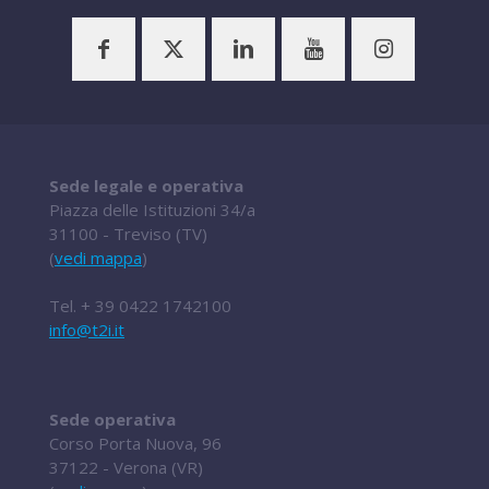
Sede legale e operativa
Piazza delle Istituzioni 34/a
31100 - Treviso (TV)
(
vedi mappa
)
Tel.
+ 39 0422 1742100
info@t2i.it
Sede operativa
Corso Porta Nuova, 96
37122 - Verona (VR)