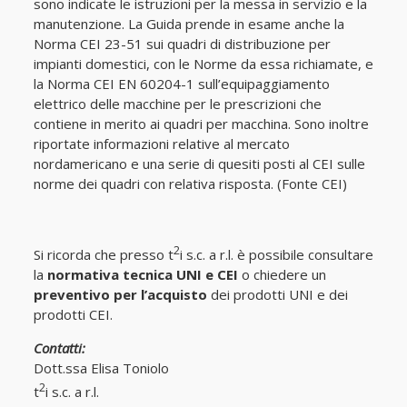
sono indicate le istruzioni per la messa in servizio e la
manutenzione. La Guida prende in esame anche la
Norma CEI 23-51 sui quadri di distribuzione per
impianti domestici, con le Norme da essa richiamate, e
la Norma CEI EN 60204-1 sull’equipaggiamento
elettrico delle macchine per le prescrizioni che
contiene in merito ai quadri per macchina. Sono inoltre
riportate informazioni relative al mercato
nordamericano e una serie di quesiti posti al CEI sulle
norme dei quadri con relativa risposta. (Fonte CEI)
2
Si ricorda che presso t
i s.c. a r.l. è possibile consultare
la
normativa tecnica UNI e CEI
o chiedere un
preventivo per l’acquisto
dei prodotti UNI e dei
prodotti CEI.
Contatti:
Dott.ssa Elisa Toniolo
2
t
i s.c. a r.l.