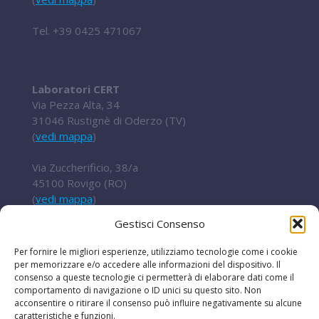
Tel.
+39 0425 471067
Laboratori CERT
Via Pezza Alta, 34
31046 Rustignè di Oderzo (TV)
(
vedi mappa
)
Via Zuccherificio, 38/a
45100 Rovigo (RO)
(
vedi mappa
)
Gestisci Consenso
Tel.
+ 39 0422 852016
cert@t2i.it
Per fornire le migliori esperienze, utilizziamo tecnologie come i cookie
per memorizzare e/o accedere alle informazioni del dispositivo. Il
consenso a queste tecnologie ci permetterà di elaborare dati come il
comportamento di navigazione o ID unici su questo sito. Non
acconsentire o ritirare il consenso può influire negativamente su alcune
Codice Fiscale / Partita IVA 04636360267
caratteristiche e funzioni.