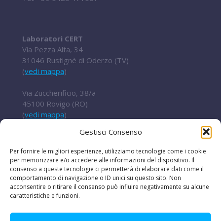
Laboratori CERT
Via Pezza Alta, 34
31046 Rustignè di Oderzo (TV)
(
vedi mappa
)
Via Zuccherificio, 38/a
45100 Rovigo (RO)
(
vedi mappa
)
Gestisci Consenso
Tel.
+ 39 0422 852016
cert@t2i.it
Per fornire le migliori esperienze, utilizziamo tecnologie come i cookie
per memorizzare e/o accedere alle informazioni del dispositivo. Il
consenso a queste tecnologie ci permetterà di elaborare dati come il
comportamento di navigazione o ID unici su questo sito. Non
acconsentire o ritirare il consenso può influire negativamente su alcune
Codice Fiscale / Partita IVA 04636360267
caratteristiche e funzioni.
Organismo di ricerca Reg.UE 651/2014