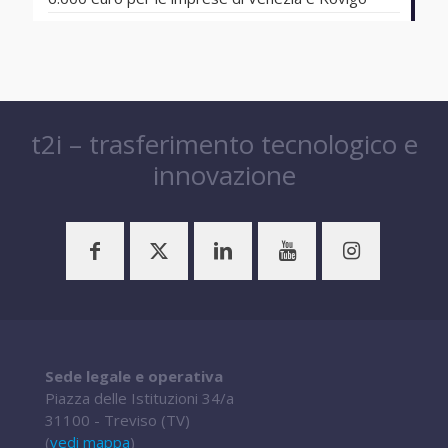
t2i – trasferimento tecnologico e
innovazione
Sede legale e operativa
Piazza delle Istituzioni 34/a
31100 - Treviso (TV)
(
vedi mappa
)