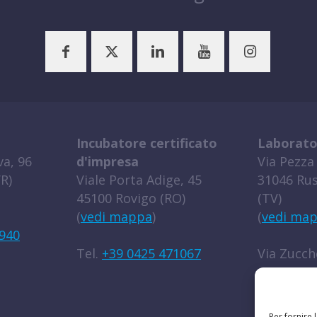
Incubatore certificato
Laborato
a, 96
d'impresa
Via Pezza 
R)
Viale Porta Adige, 45
31046 Rus
45100 Rovigo (RO)
(TV)
(
vedi mappa
)
(
vedi ma
940
Tel.
+39 0425 471067
Via Zucche
45100 Rov
(
vedi ma
Per fornire 