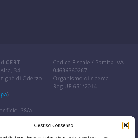
ri CERT
Codice Fiscale / Partita IVA
Alta, 34
04636360267
tignè di Oderzo
Organismo di ricerca
Reg.UE 651/2014
ppa
)
rificio, 38/a
igo (RO)
Gestisci Consenso
ppa
)
le migliori esperienze, utilizziamo tecnologie come i cookie per