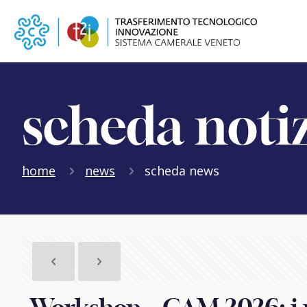
scheda noti
home
news
scheda news