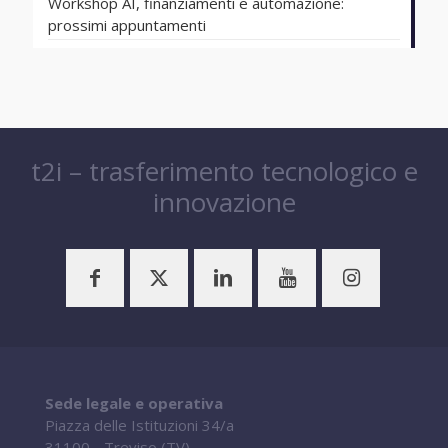
Workshop AI, finanziamenti e automazione:
prossimi appuntamenti
t2i – trasferimento tecnologico e
innovazione
Sede legale e operativa
Piazza delle Istituzioni 34/a
31100 - Treviso (TV)