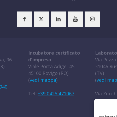
Incubatore certificato
Laborato
a, 96
d'impresa
Via Pezza 
R)
Viale Porta Adige, 45
31046 Rus
45100 Rovigo (RO)
(TV)
(
vedi mappa
)
(
vedi ma
940
Tel.
+39 0425 471067
Via Zucche
45100 Rov
(
vedi ma
Per fornire 