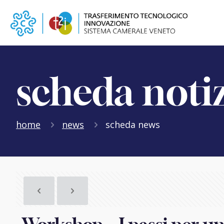
scheda noti
home
news
scheda news