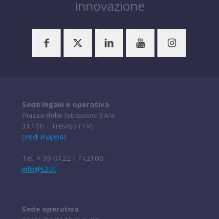
innovazione
Sede legale e operativa
Piazza delle Istituzioni 34/a
31100 - Treviso (TV)
(
vedi mappa
)
Tel.
+ 39 0422 1742100
info@t2i.it
Sede operativa