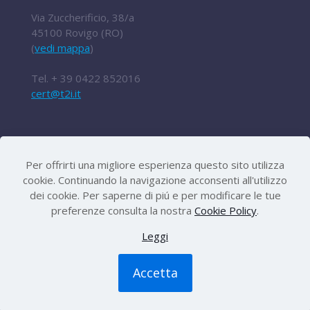
Via Zuccherificio, 38/a
45100 Rovigo (RO)
(
vedi mappa
)
Tel.
+ 39 0422 852016
cert@t2i.it
Codice Fiscale / Partita IVA 04636360267
Per offrirti una migliore esperienza questo sito utilizza
Organismo di ricerca Reg.UE 651/2014
cookie. Continuando la navigazione acconsenti all'utilizzo
dei cookie. Per saperne di piú e per modificare le tue
preferenze consulta la nostra
Cookie Policy
.
Le iniziative
|
Avvisi e bandi
|
Privacy e legal
Leggi
disclaimer
|
Amministrazione trasparente
|
Lavora
con noi
|
PEC
|
La nostra newsletter
Accetta