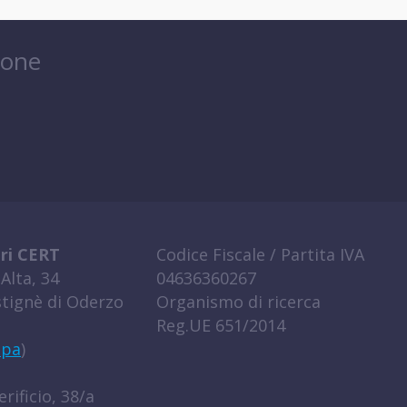
ione
ri CERT
Codice Fiscale / Partita IVA
Alta, 34
04636360267
tignè di Oderzo
Organismo di ricerca
Reg.UE 651/2014
ppa
)
rificio, 38/a