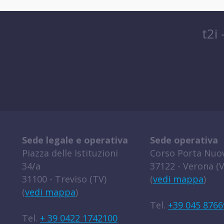
t2i
Sede legale e operativa
Sede operativa
Piazza delle Istituzioni
Corso Porta Nuov
34/a
37122 - Verona (V
31100 - Treviso (TV)
(
vedi mappa
)
(
vedi mappa
)
Tel.
+39 045 8766
Tel.
+ 39 0422 1742100