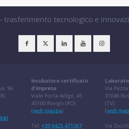
 – trasferimento tecnologico e innovaz
Incubatore certificato
Laborato
a, 96
d'impresa
Via Pezza 
R)
Viale Porta Adige, 45
31046 Rus
45100 Rovigo (RO)
(TV)
(
vedi mappa
)
(
vedi ma
940
Tel.
+39 0425 471067
Via Zucche