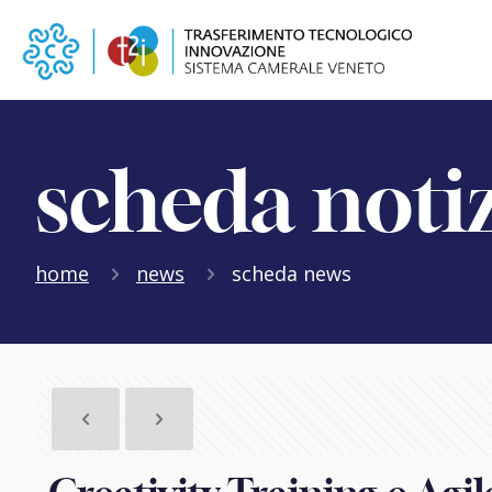
scheda noti
home
news
scheda news