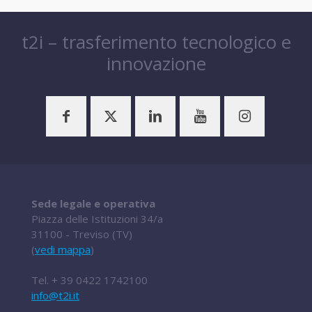
t2i – trasferimento tecnologico e
innovazione
Sede legale e operativa
Piazza delle Istituzioni 34/a
31100 - Treviso (TV)
(
vedi mappa
)
Tel.
+ 39 0422 1742100
info@t2i.it