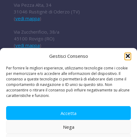
Via Pezza Alta, 34
31046 Rustignè di Oderzo (TV)
(
vedi mappa
)
Via Zuccherificio, 38/a
45100 Rovigo (RO)
(
vedi mappa
)
Gestisci Consenso
Tel.
+ 39 0422 852016
cert@t2i.it
Per fornire le migliori esperienze, utilizziamo tecnologie come i cookie
per memorizzare e/o accedere alle informazioni del dispositivo. Il
consenso a queste tecnologie ci permetterà di elaborare dati come il
comportamento di navigazione o ID unici su questo sito. Non
Codice Fiscale / Partita IVA 04636360267
acconsentire o ritirare il consenso può influire negativamente su alcune
caratteristiche e funzioni.
Organismo di ricerca Reg.UE 651/2014
Accetta
Nega
Le iniziative
|
Avvisi e bandi
|
Privacy e legal
disclaimer
|
Amministrazione trasparente
|
Lavora