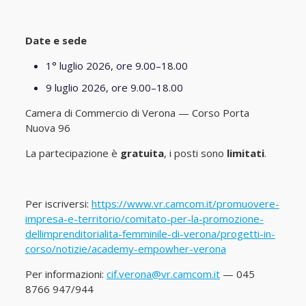
Date e sede
1° luglio 2026, ore 9.00–18.00
9 luglio 2026, ore 9.00–18.00
Camera di Commercio di Verona — Corso Porta
Nuova 96
La partecipazione è
gratuita
, i posti sono
limitati
.
Per iscriversi:
https://www.vr.camcom.it/promuovere-
impresa-e-territorio/comitato-per-la-promozione-
dellimprenditorialita-femminile-di-verona/progetti-in-
corso/notizie/academy-empowher-verona
Per informazioni:
cif.verona@vr.camcom.it
— 045
8766 947/944