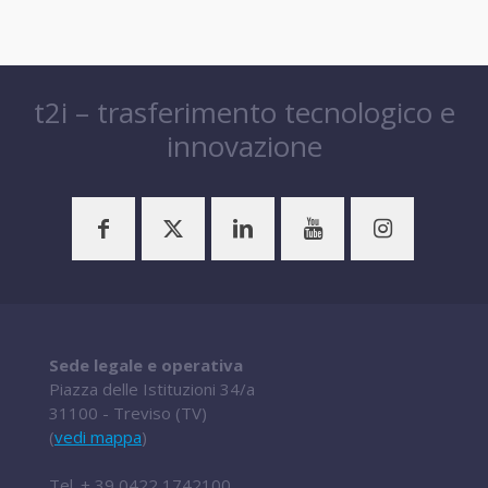
t2i – trasferimento tecnologico e
innovazione
Sede legale e operativa
Piazza delle Istituzioni 34/a
31100 - Treviso (TV)
(
vedi mappa
)
Tel.
+ 39 0422 1742100