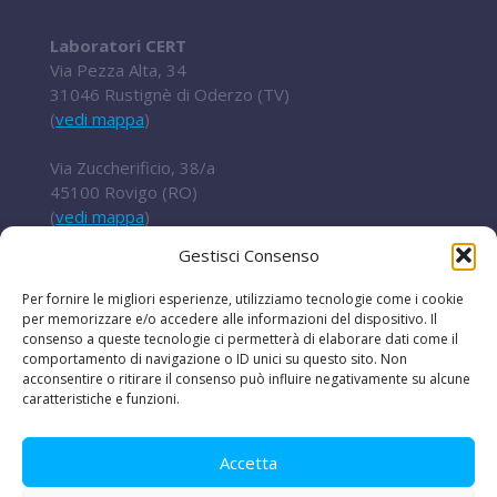
Laboratori CERT
Via Pezza Alta, 34
31046 Rustignè di Oderzo (TV)
(
vedi mappa
)
Via Zuccherificio, 38/a
45100 Rovigo (RO)
(
vedi mappa
)
Gestisci Consenso
Tel.
+ 39 0422 852016
cert@t2i.it
Per fornire le migliori esperienze, utilizziamo tecnologie come i cookie
per memorizzare e/o accedere alle informazioni del dispositivo. Il
consenso a queste tecnologie ci permetterà di elaborare dati come il
comportamento di navigazione o ID unici su questo sito. Non
acconsentire o ritirare il consenso può influire negativamente su alcune
Codice Fiscale / Partita IVA 04636360267
caratteristiche e funzioni.
Organismo di ricerca Reg.UE 651/2014
Accetta