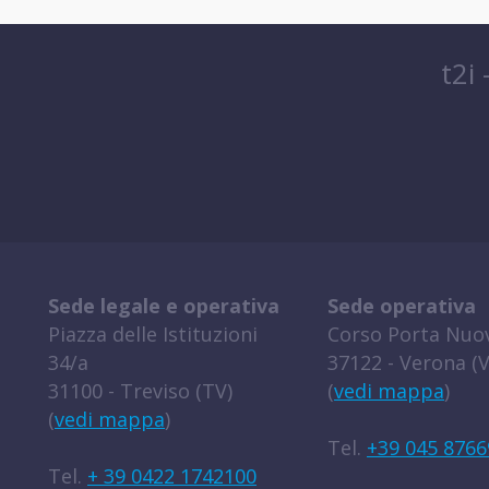
t2i
Sede legale e operativa
Sede operativa
Piazza delle Istituzioni
Corso Porta Nuov
34/a
37122 - Verona (V
31100 - Treviso (TV)
(
vedi mappa
)
(
vedi mappa
)
Tel.
+39 045 8766
Tel.
+ 39 0422 1742100