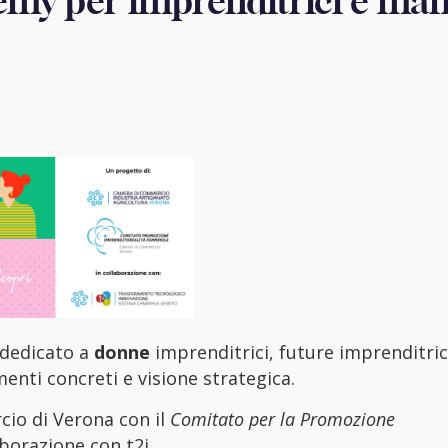
my per imprenditrici e ma
 dedicato a
donne
imprenditrici, future imprenditri
nti concreti e visione strategica.
io di Verona con il
Comitato per la Promozione
borazione con t2i.