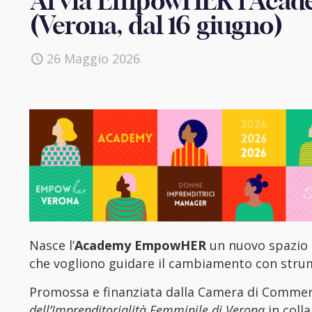
Al via EmpowHER l’Acade
(Verona, dal 16 giugno)
26 Maggio 2026
Nasce l’
Academy EmpowHER
un nuovo spazio
che vogliono guidare il cambiamento con strume
Promossa e finanziata dalla Camera di Commerc
dell’Imprenditorialità Femminile di Verona
in colla