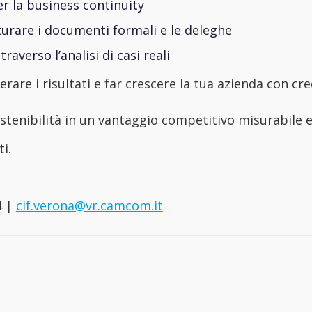
er la business continuity
turare i documenti formali e le deleghe
averso l’analisi di casi reali
rare i risultati e far crescere la tua azienda con cred
stenibilità in un vantaggio competitivo misurabile e
ti.
4 |
cif.verona@vr.camcom.it