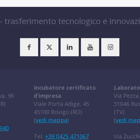
 – trasferimento tecnologico e innovaz
Incubatore certificato
Laborato
a, 96
d'impresa
Via Pezza 
R)
Viale Porta Adige, 45
31046 Rus
45100 Rovigo (RO)
(TV)
(
vedi mappa
)
(
vedi ma
940
Tel.
+39 0425 471067
Via Zucche