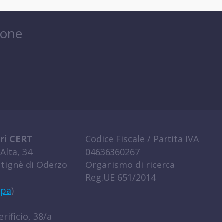
ione
ri CERT
Codice Fiscale / Partita IVA
Alta, 34
04636360267
tignè di Oderzo
Organismo di ricerca
Reg.UE 651/2014
ppa
)
rificio, 38/a