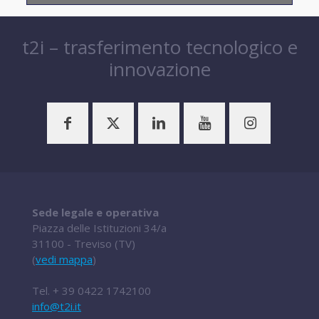
t2i – trasferimento tecnologico e
innovazione
Sede legale e operativa
Piazza delle Istituzioni 34/a
31100 - Treviso (TV)
(
vedi mappa
)
Tel.
+ 39 0422 1742100
info@t2i.it