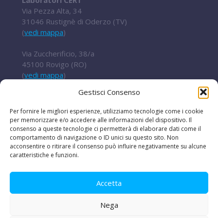
Laboratori CERT
Via Pezza Alta, 34
31046 Rustignè di Oderzo (TV)
(
vedi mappa
)
Via Zuccherificio, 38/a
45100 Rovigo (RO)
(
vedi mappa
)
Gestisci Consenso
Tel.
+ 39 0422 852016
cert@t2i.it
Per fornire le migliori esperienze, utilizziamo tecnologie come i cookie
per memorizzare e/o accedere alle informazioni del dispositivo. Il
consenso a queste tecnologie ci permetterà di elaborare dati come il
comportamento di navigazione o ID unici su questo sito. Non
acconsentire o ritirare il consenso può influire negativamente su alcune
Codice Fiscale / Partita IVA 04636360267
caratteristiche e funzioni.
Organismo di ricerca Reg.UE 651/2014
Accetta
Nega
Le iniziative
|
Avvisi e bandi
|
Privacy e legal
disclaimer
|
Amministrazione trasparente
|
Lavora