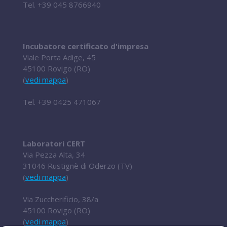
Tel.
+39 045 8766940
Incubatore certificato d'impresa
Viale Porta Adige, 45
45100 Rovigo (RO)
(
vedi mappa
)
Tel.
+39 0425 471067
Laboratori CERT
Via Pezza Alta, 34
31046 Rustignè di Oderzo (TV)
(
vedi mappa
)
Via Zuccherificio, 38/a
45100 Rovigo (RO)
(
vedi mappa
)