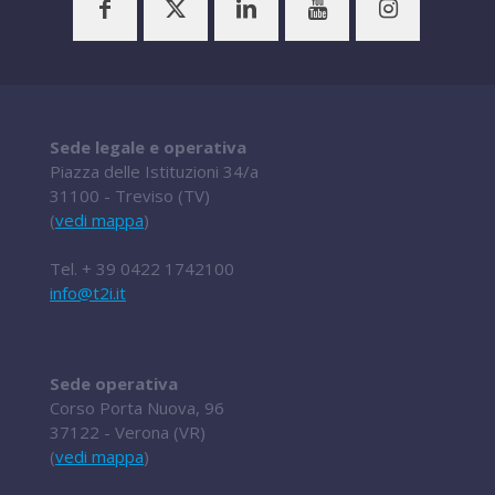
Sede legale e operativa
Piazza delle Istituzioni 34/a
31100 - Treviso (TV)
(
vedi mappa
)
Tel.
+ 39 0422 1742100
info@t2i.it
Sede operativa
Corso Porta Nuova, 96
37122 - Verona (VR)
(
vedi mappa
)