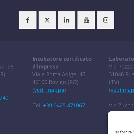
Incubatore certificato
Laborato
a, 96
d'impresa
Via Pezza 
R)
Viale Porta Adige, 45
31046 Rus
45100 Rovigo (RO)
(TV)
(
vedi mappa
)
(
vedi ma
940
Tel.
+39 0425 471067
Via Zucche
45100 Rov
(
vedi ma
Per fornire 