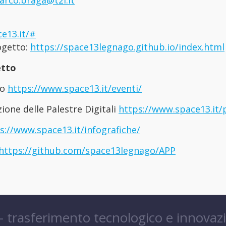
arco.braga@t2i.it
e13.it/#
ogetto:
https://space13legnago.github.io/index.html
etto
to
https://www.space13.it/eventi/
zione delle Palestre Digitali
https://www.space13.it/p
s://www.space13.it/infografiche/
https://github.com/space13legnago/APP
 – trasferimento tecnologico e innovaz