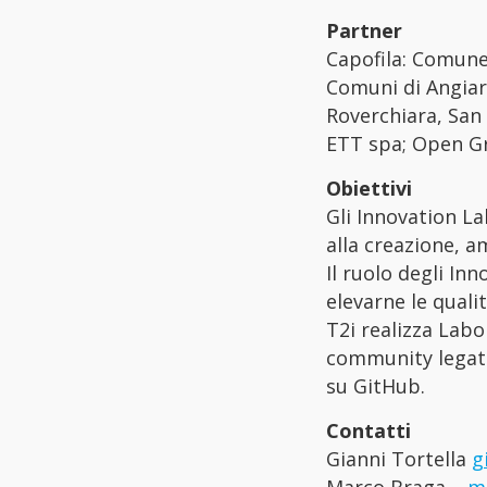
Partner
Capofila: Comun
Comuni di Angiari
Roverchiara, San
ETT spa; Open Grou
Obiettivi
Gli Innovation La
alla creazione, a
Il ruolo degli Inn
elevarne le qualit
T2i realizza Labo
community legata 
su GitHub.
Contatti
Gianni Tortella
g