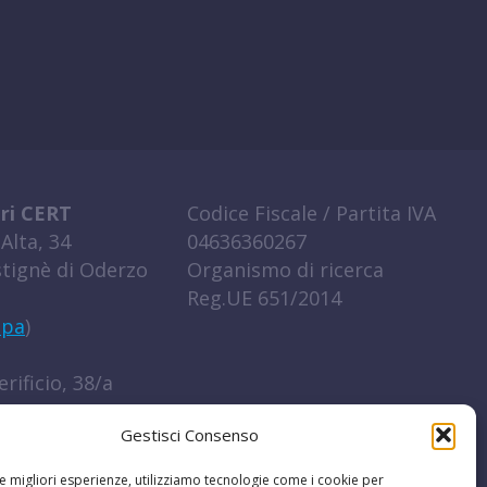
ri CERT
Codice Fiscale / Partita IVA
Alta, 34
04636360267
tignè di Oderzo
Organismo di ricerca
Reg.UE 651/2014
ppa
)
rificio, 38/a
igo (RO)
Gestisci Consenso
ppa
)
le migliori esperienze, utilizziamo tecnologie come i cookie per