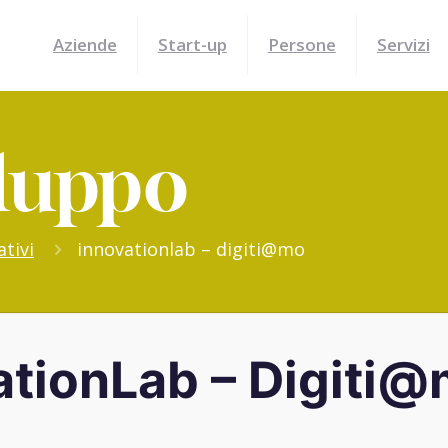
Aziende
Start-up
Persone
Servizi
iluppo
tivi
innovationlab – digiti@mo
ationLab – Digiti