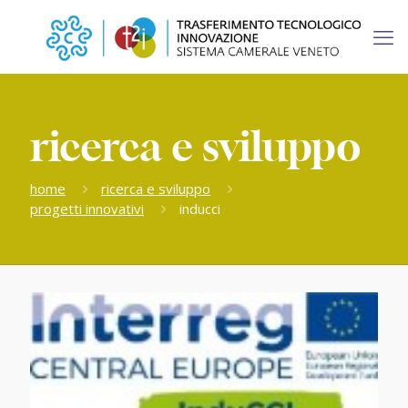
ricerca e sviluppo
home
ricerca e sviluppo
progetti innovativi
inducci