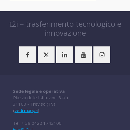
t2i – trasferimento tecnologico e
innovazione
Sede legale e operativa
Piazza delle Istituzioni 34/a
31100 - Treviso (TV)
(
vedi mappa
)
Tel.
+ 39 0422 1742100
info@t2i.it