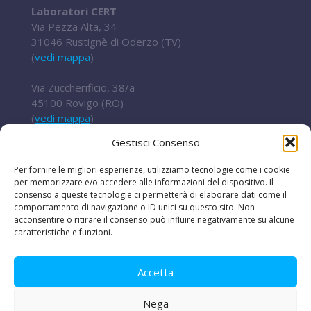
Laboratori CERT
Via Pezza Alta, 34
31046 Rustignè di Oderzo (TV)
(
vedi mappa
)
Via Zuccherificio, 38/a
45100 Rovigo (RO)
(
vedi mappa
)
Gestisci Consenso
Tel.
+ 39 0422 852016
cert@t2i.it
Per fornire le migliori esperienze, utilizziamo tecnologie come i cookie
per memorizzare e/o accedere alle informazioni del dispositivo. Il
consenso a queste tecnologie ci permetterà di elaborare dati come il
comportamento di navigazione o ID unici su questo sito. Non
Codice Fiscale / Partita IVA 04636360267
acconsentire o ritirare il consenso può influire negativamente su alcune
caratteristiche e funzioni.
Organismo di ricerca Reg.UE 651/2014
Accetta
Nega
Le iniziative
|
Avvisi e bandi
|
Privacy e legal