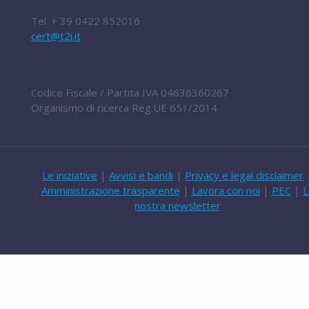
Tel.
+ 39 0422 852016
cert@t2i.it
Codice Fiscale / Partita IVA 04636360267
Organismo di ricerca Reg.UE 651/2014
Le iniziative
|
Avvisi e bandi
|
Privacy e legal disclaimer
Amministrazione trasparente
|
Lavora con noi
|
PEC
|
L
nostra newsletter