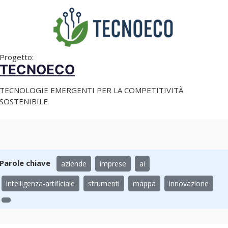
Progetto:
TECNOECO
TECNOLOGIE EMERGENTI PER LA COMPETITIVITÀ
SOSTENIBILE
Parole chiave
aziende
imprese
ai
intelligenza-artificiale
strumenti
mappa
innovazione