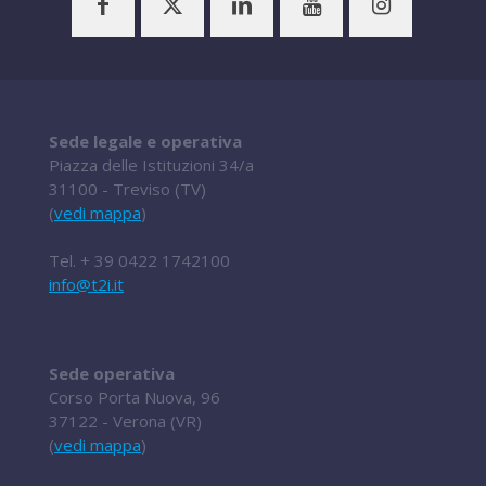
Sede legale e operativa
Piazza delle Istituzioni 34/a
31100 - Treviso (TV)
(
vedi mappa
)
Tel.
+ 39 0422 1742100
info@t2i.it
Sede operativa
Corso Porta Nuova, 96
37122 - Verona (VR)
(
vedi mappa
)