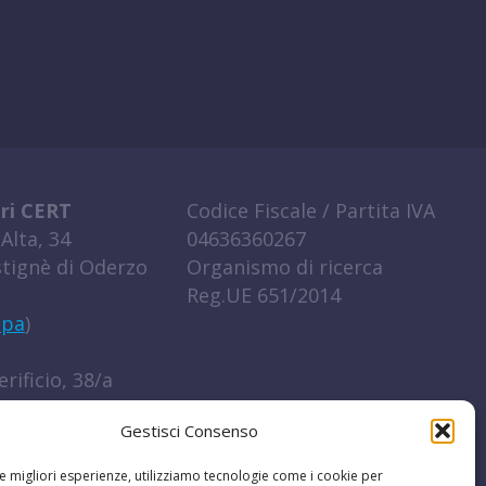
ri CERT
Codice Fiscale / Partita IVA
Alta, 34
04636360267
tignè di Oderzo
Organismo di ricerca
Reg.UE 651/2014
ppa
)
rificio, 38/a
igo (RO)
Gestisci Consenso
ppa
)
le migliori esperienze, utilizziamo tecnologie come i cookie per