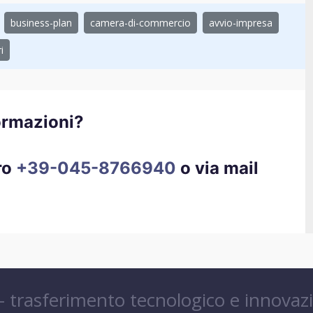
business-plan
camera-di-commercio
avvio-impresa
i
ormazioni?
ro
+39-045-8766940
o via mail
 – trasferimento tecnologico e innovaz