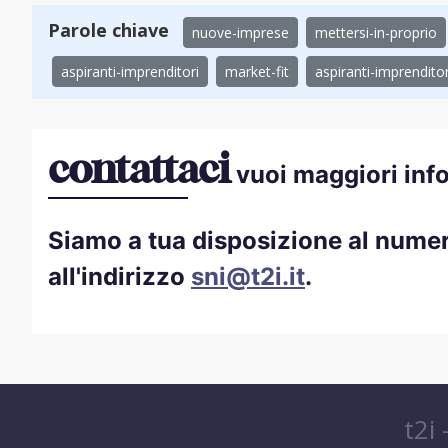
Parole chiave
nuove-imprese
mettersi-in-proprio
aspiranti-imprenditori
market-fit
aspiranti-imprenditor
contattaci
vuoi maggiori inf
Siamo a tua disposizione al nume
all'indirizzo
sni@t2i.it
.
t2i