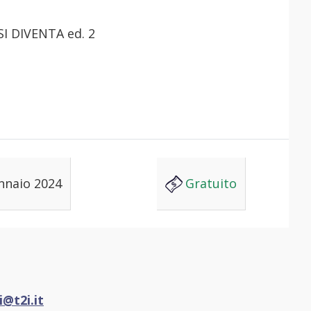
nnaio 2024
Gratuito
i@t2i.it