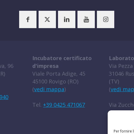
Incubatore certificato
Laborato
a, 96
d'impresa
Via Pezza 
R)
Viale Porta Adige, 45
31046 Rus
45100 Rovigo (RO)
(TV)
(
vedi mappa
)
(
vedi ma
940
Tel.
+39 0425 471067
Via Zucche
45100 Rov
(
vedi ma
Per fornire 