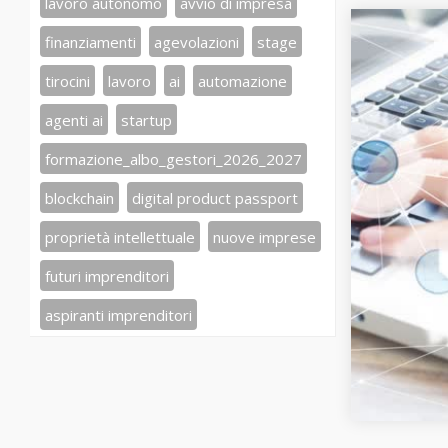
lavoro autonomo
avvio di impresa
finanziamenti
agevolazioni
stage
tirocini
lavoro
ai
automazione
agenti ai
startup
formazione_albo_gestori_2026_2027
blockchain
digital product passport
proprietà intellettuale
nuove imprese
futuri imprenditori
aspiranti imprenditori