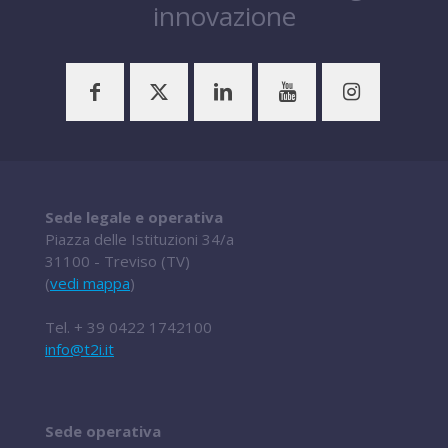
innovazione
Sede legale e operativa
Piazza delle Istituzioni 34/a
31100 - Treviso (TV)
(
vedi mappa
)
Tel.
+ 39 0422 1742100
info@t2i.it
Sede operativa