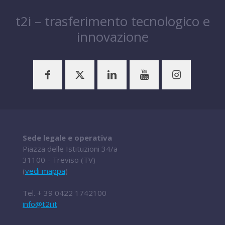
t2i – trasferimento tecnologico e
innovazione
Sede legale e operativa
Piazza delle Istituzioni 34/a
31100 - Treviso (TV)
(
vedi mappa
)
Tel.
+ 39 0422 1742100
info@t2i.it