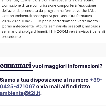
ambiente@t2i.it entro 2 giorni antecedenti la data scelta.
L'omissione di tale comunicazione comporterà l'esclusione
dell'azienda prenotata dal programma formativo che l'Albo
Gestori Ambientali predisporrà per l'annualità formativa
2026/2027. Il link ZOOM per la partecipazione verrà inviato il
giorno antecedente l'attività seminariale prescelta; nel caso il
seminario si svolga di lunedì, il link ZOOM verrà inviato il venerdì
precedente.
contattaci
vuoi maggiori informazioni?
Siamo a tua disposizione al numero
+39-
0425-471067
o via mail all'indirizzo
ambiente@t2i.it
.