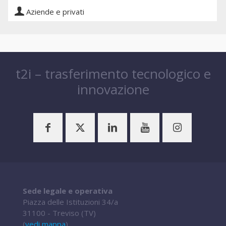
Aziende e privati
t2i – trasferimento tecnologico e
innovazione
Sede legale e operativa
Piazza delle Istituzioni 34/a
31100 - Treviso (TV)
(
vedi mappa
)