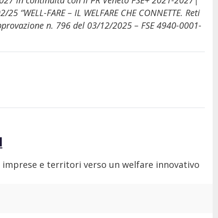
 in continuità con il PR Veneto FSE+ 2021-2027|
102/25 “WELL-FARE – IL WELFARE CHE CONNETTE. Reti
i approvazione n. 796 del 03/12/2025 – FSE 4940-0001-
I
, imprese e territori verso un welfare innovativo