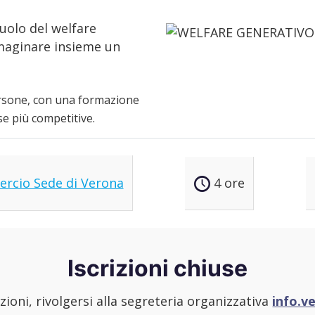
uolo del welfare
mmaginare insieme un
ersone, con una formazione
se più competitive.
rcio Sede di Verona
4 ore
Iscrizioni chiuse
ioni, rivolgersi alla segreteria organizzativa
info.v