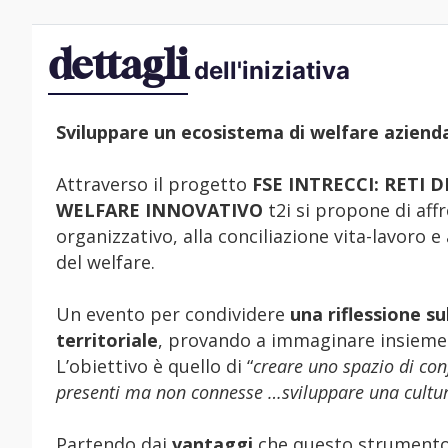
dettagli
dell'iniziativa
Sviluppare un ecosistema di welfare azienda
Attraverso il progetto
FSE INTRECCI: RETI 
WELFARE INNOVATIVO
t2i si propone di aff
organizzativo, alla conciliazione vita-lavoro e 
del welfare.
Un evento per condividere
una riflessione su
territoriale
, provando a immaginare insieme 
L’obiettivo è quello di “
creare uno spazio di con
presenti ma non connesse …sviluppare una cultura
Partendo dai
vantaggi
che questo strumento 