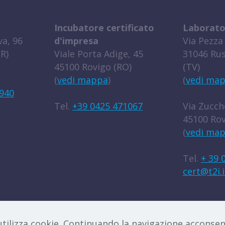
Incubatore certificato
Laborato
a, 96
d'impresa
Via Pezza 
R)
Viale Porta Adige, 45
31046 Rus
45100 Rovigo (RO)
(TV)
(
vedi mappa
)
(
vedi ma
940
Tel.
+39 0425 471067
Via Zucche
45100 Rov
(
vedi ma
Tel.
+ 39 
cert@t2i.i
egal disclaimer
|
Amministrazione trasparente
|
Lav
tilizza cookie. Continuando la navigazione acconsenti