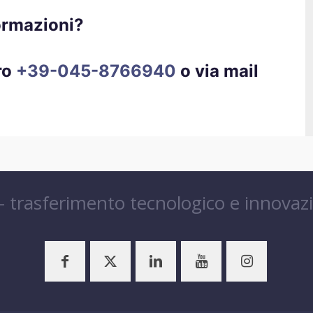
ormazioni?
ro
+39-045-8766940
o via mail
 – trasferimento tecnologico e innovaz