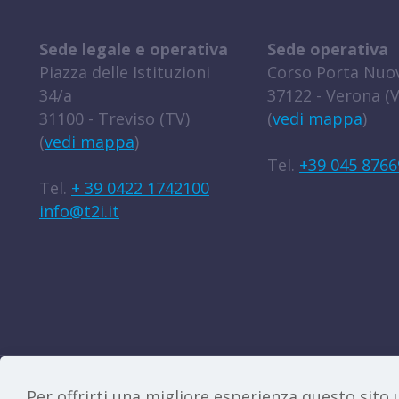
Sede legale e operativa
Sede operativa
Piazza delle Istituzioni
Corso Porta Nuov
34/a
37122 - Verona (V
31100 - Treviso (TV)
(
vedi mappa
)
(
vedi mappa
)
Tel.
+39 045 8766
Tel.
+ 39 0422 1742100
info@t2i.it
Le iniziative
|
Avvisi e bandi
|
Privacy e l
Per offrirti una migliore esperienza questo sito u