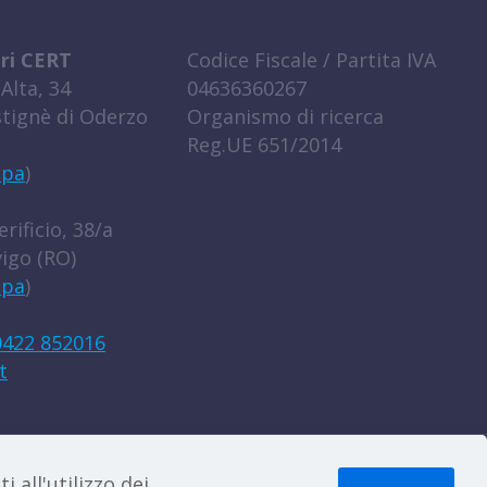
ri CERT
Codice Fiscale / Partita IVA
Alta, 34
04636360267
tignè di Oderzo
Organismo di ricerca
Reg.UE 651/2014
ppa
)
rificio, 38/a
igo (RO)
ppa
)
0422 852016
t
ora con noi
|
PEC
|
La nostra newsletter
 all'utilizzo dei