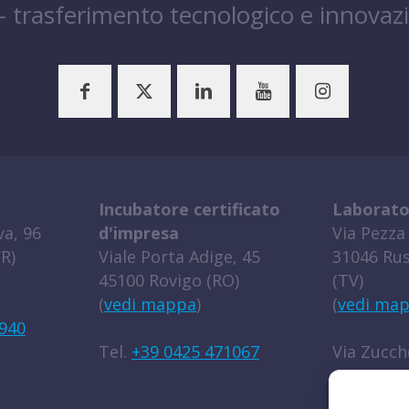
 – trasferimento tecnologico e innovaz
Incubatore certificato
Laborato
a, 96
d'impresa
Via Pezza 
R)
Viale Porta Adige, 45
31046 Rus
45100 Rovigo (RO)
(TV)
(
vedi mappa
)
(
vedi ma
940
Tel.
+39 0425 471067
Via Zucche
45100 Rov
(
vedi ma