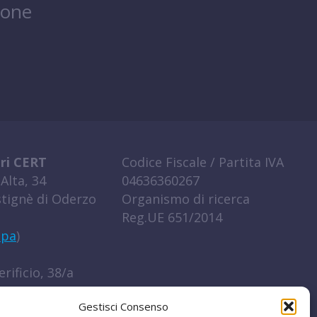
ione
ri CERT
Codice Fiscale / Partita IVA
Alta, 34
04636360267
tignè di Oderzo
Organismo di ricerca
Reg.UE 651/2014
ppa
)
rificio, 38/a
igo (RO)
Gestisci Consenso
ppa
)