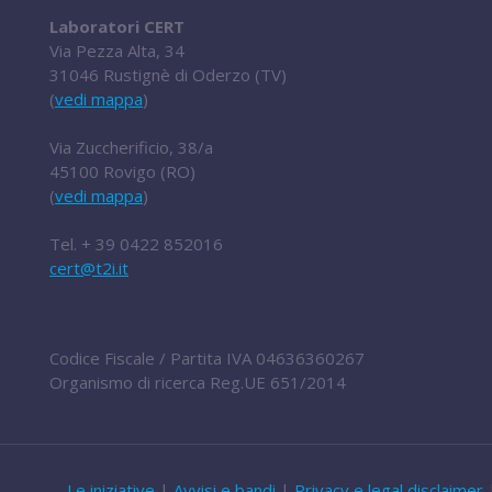
Laboratori CERT
Via Pezza Alta, 34
31046 Rustignè di Oderzo (TV)
(
vedi mappa
)
Via Zuccherificio, 38/a
45100 Rovigo (RO)
(
vedi mappa
)
Tel.
+ 39 0422 852016
cert@t2i.it
Codice Fiscale / Partita IVA 04636360267
Organismo di ricerca Reg.UE 651/2014
Le iniziative
|
Avvisi e bandi
|
Privacy e legal disclaimer