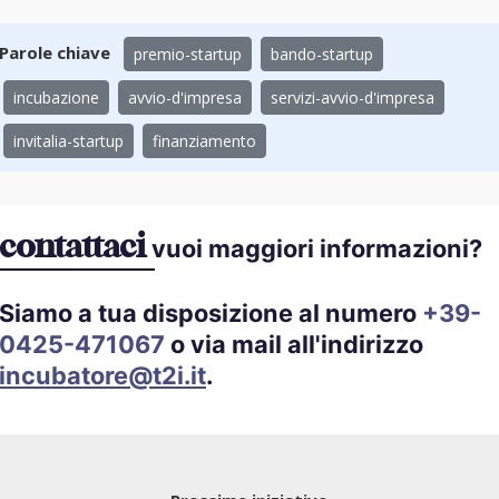
Parole chiave
premio-startup
bando-startup
incubazione
avvio-d'impresa
servizi-avvio-d'impresa
invitalia-startup
finanziamento
contattaci
vuoi maggiori informazioni?
Siamo a tua disposizione al numero
+39-
0425-471067
o via mail all'indirizzo
incubatore@t2i.it
.