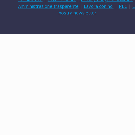
Amministrazione trasparente
|
Lavora con noi
|
PEC
|
L
nostra newsletter