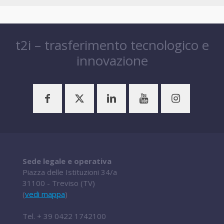
t2i – trasferimento tecnologico e
innovazione
Sede legale e operativa
Piazza delle Istituzioni 34/a
31100 - Treviso (TV)
(
vedi mappa
)
Tel.
+ 39 0422 1742100