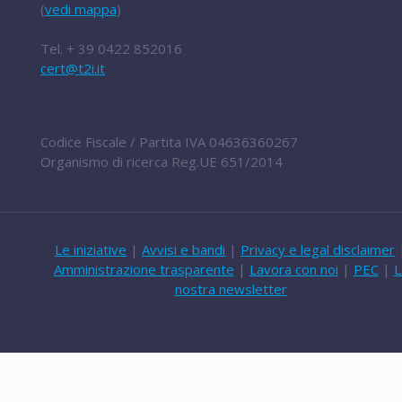
(
vedi mappa
)
Tel.
+ 39 0422 852016
cert@t2i.it
Codice Fiscale / Partita IVA 04636360267
Organismo di ricerca Reg.UE 651/2014
Le iniziative
|
Avvisi e bandi
|
Privacy e legal disclaimer
Amministrazione trasparente
|
Lavora con noi
|
PEC
|
L
nostra newsletter