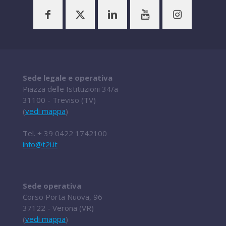
Sede legale e operativa
Piazza delle Istituzioni 34/a
31100 - Treviso (TV)
(
vedi mappa
)
Tel.
+ 39 0422 1742100
info@t2i.it
Sede operativa
Corso Porta Nuova, 96
37122 - Verona (VR)
(
vedi mappa
)