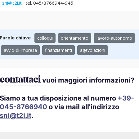
sni@t2i.it
tel. 045/8766944-945
Parole chiave
colloqui
orientamento
lavoro-autonomo
avvio-di-impresa
finanziamenti
agevolazioni
contattaci
vuoi maggiori informazioni?
Siamo a tua disposizione al numero
+39-
045-8766940
o via mail all'indirizzo
sni@t2i.it
.