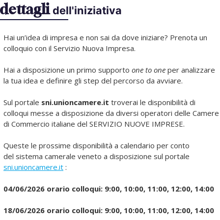
dettagli
dell'iniziativa
Hai un’idea di impresa e non sai da dove iniziare? Prenota un
colloquio con il Servizio Nuova Impresa.
Hai a disposizione un primo supporto
one to one
per analizzare
la tua idea e definire gli step del percorso da avviare.
Sul portale
sni.unioncamere.it
troverai le disponibilità di
colloqui messe a disposizione da diversi operatori delle Camere
di Commercio italiane del SERVIZIO NUOVE IMPRESE.
Queste le prossime disponibilità a calendario per conto
del sistema camerale veneto a disposizione sul portale
sni.unioncamere.it
:
04/06/2026 orario colloqui: 9:00, 10:00, 11:00, 12:00, 14:00
18/06/2026 orario colloqui: 9:00, 10:00, 11:00, 12:00, 14:00