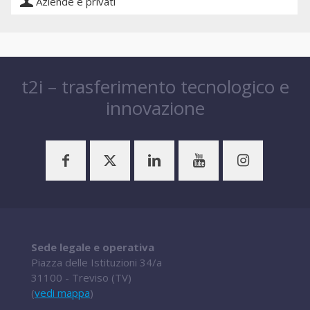
Aziende e privati
t2i – trasferimento tecnologico e
innovazione
Sede legale e operativa
Piazza delle Istituzioni 34/a
31100 - Treviso (TV)
(
vedi mappa
)