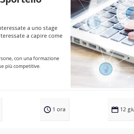
nteressate a uno stage
interessate a capire come
ersone, con una formazione
se più competitive.
1 ora
12 gi