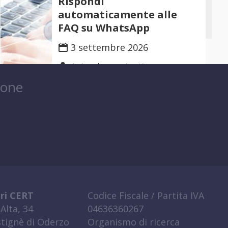
Rispondi
automaticamente alle
FAQ su WhatsApp
3 settembre 2026
Aziende e privati
ione
ri CERT
Codice Fiscale / Partita IVA
Alta, 34
04636360267
tignè di Oderzo
Organismo di ricerca