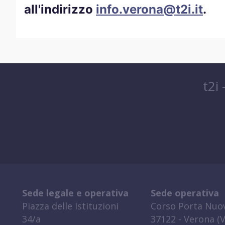
all'indirizzo
info.verona@t2i.it
.
t2i
Sede legale e operativa
Sede operativa
Piazza delle Istituzioni
Corso Porta Nuov
34/a
37122 - Verona (V