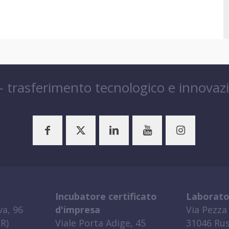
 – trasferimento tecnologico e innovaz
Incubatore certificato
Laborato
a, 96
d'impresa
Via Pezza 
R)
Viale Porta Adige, 45
31046 Rus